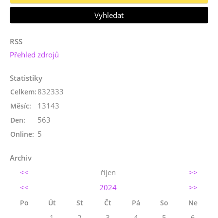
RSS
Přehled zdrojů
Statistiky
832333
Celkem:
13143
Měsíc:
563
Den:
5
Online:
Archiv
<<
říjen
>>
<<
2024
>>
Po
Út
St
Čt
Pá
So
Ne
1
2
3
4
5
6