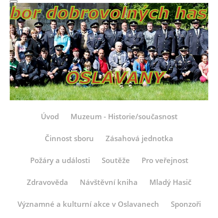
Úvod
Muzeum - Historie/současnost
Činnost sboru
Zásahová jednotka
Požáry a události
Soutěže
Pro veřejnost
Zdravověda
Návštěvní kniha
Mladý Hasič
Významné a kulturní akce v Oslavanech
Sponzoři