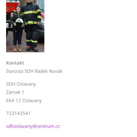
Kontakt
Starosta SDH Radek Novák
SDH Oslavany
Zámek 1
664 12 Oslavany
723143541
sdhoslavany@centrum.cz