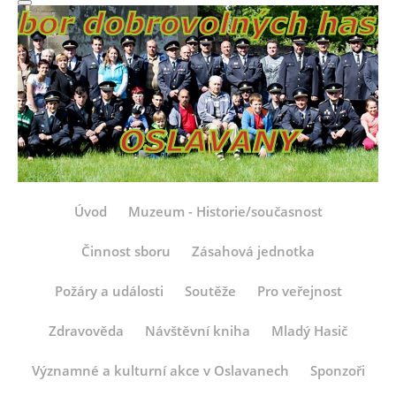
Úvod
Muzeum - Historie/současnost
Činnost sboru
Zásahová jednotka
Požáry a události
Soutěže
Pro veřejnost
Zdravověda
Návštěvní kniha
Mladý Hasič
Významné a kulturní akce v Oslavanech
Sponzoři