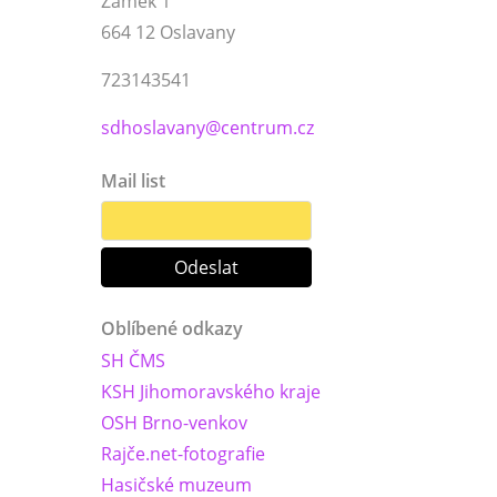
Zámek 1
664 12 Oslavany
723143541
sdhoslavany@centrum.cz
Mail list
Oblíbené odkazy
SH ČMS
KSH Jihomoravského kraje
OSH Brno-venkov
Rajče.net-fotografie
Hasičské muzeum