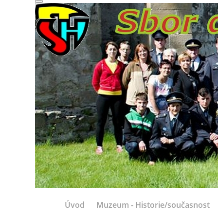
Úvod
Muzeum - Historie/současnost