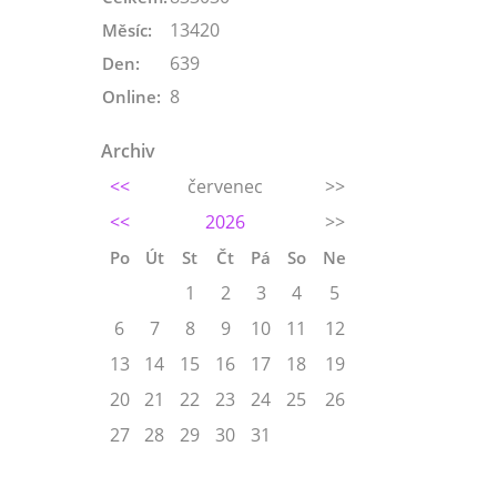
13420
Měsíc:
639
Den:
8
Online:
Archiv
<<
červenec
>>
<<
2026
>>
Po
Út
St
Čt
Pá
So
Ne
1
2
3
4
5
6
7
8
9
10
11
12
13
14
15
16
17
18
19
20
21
22
23
24
25
26
27
28
29
30
31