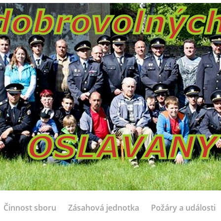
Činnost sboru
Zásahová jednotka
Požáry a události