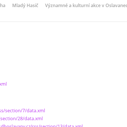
iha
Mladý Hasič
Významné a kulturní akce v Oslavane
.xml
ss/section/7/data.xml
/section/28/data.xml
sdhoslavany.cz/rss/section/13/data.xml