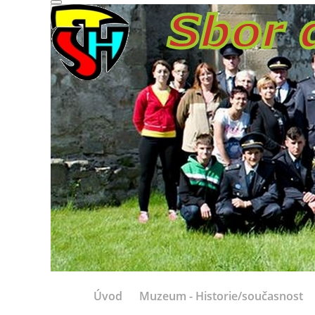
Úvod
Muzeum - Historie/současnost