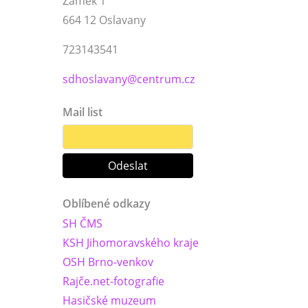
Zámek 1
664 12 Oslavany
723143541
sdhoslavany@centrum.cz
Mail list
Oblíbené odkazy
SH ČMS
KSH Jihomoravského kraje
OSH Brno-venkov
Rajče.net-fotografie
Hasičské muzeum