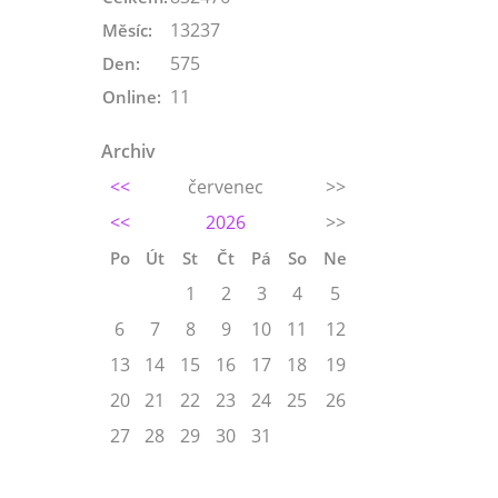
13237
Měsíc:
575
Den:
11
Online:
Archiv
<<
červenec
>>
<<
2026
>>
Po
Út
St
Čt
Pá
So
Ne
1
2
3
4
5
6
7
8
9
10
11
12
13
14
15
16
17
18
19
20
21
22
23
24
25
26
27
28
29
30
31