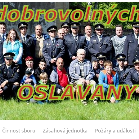
Činnost sboru
Zásahová jednotka
Požáry a události