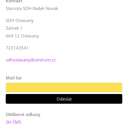
Kontakt
Starosta SDH Radek Novák
SDH Oslavany
Zámek 1
664 12 Oslavany
723143541
sdhoslavany@centrum.cz
Mail list
Oblíbené odkazy
SH ČMS