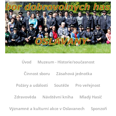
Úvod
Muzeum - Historie/současnost
Činnost sboru
Zásahová jednotka
Požáry a události
Soutěže
Pro veřejnost
Zdravověda
Návštěvní kniha
Mladý Hasič
Významné a kulturní akce v Oslavanech
Sponzoři