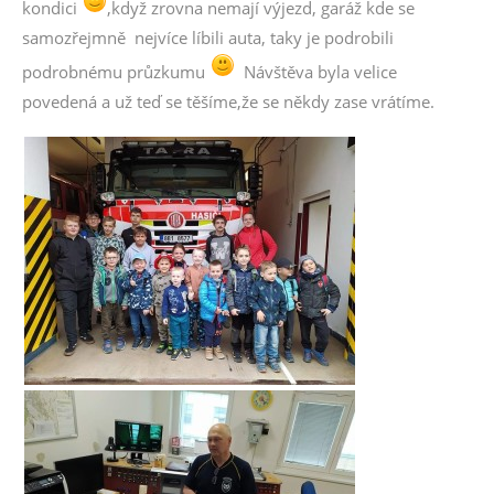
kondici
,když zrovna nemají výjezd, garáž kde se
samozřejmně nejvíce líbili auta, taky je podrobili
podrobnému průzkumu
Návštěva byla velice
povedená a už teď se těšíme,že se někdy zase vrátíme.