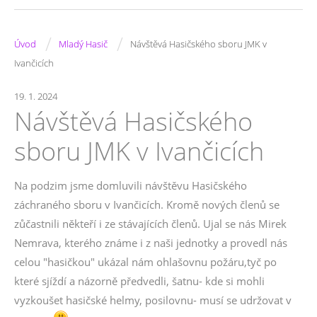
/
/
Úvod
Mladý Hasič
Návštěvá Hasičského sboru JMK v
Ivančicích
19. 1. 2024
Návštěvá Hasičského
sboru JMK v Ivančicích
Na podzim jsme domluvili návštěvu Hasičského
záchraného sboru v Ivančicích. Kromě nových členů se
zůčastnili někteří i ze stávajících členů. Ujal se nás Mirek
Nemrava, kterého známe i z naši jednotky a provedl nás
celou "hasičkou" ukázal nám ohlašovnu požáru,tyč po
které sjíždí a názorně předvedli, šatnu- kde si mohli
vyzkoušet hasičské helmy, posilovnu- musí se udržovat v