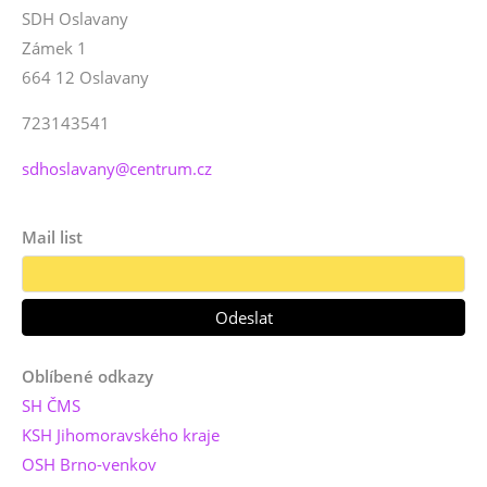
SDH Oslavany
Zámek 1
664 12 Oslavany
723143541
sdhoslavany@centrum.cz
Mail list
Oblíbené odkazy
SH ČMS
KSH Jihomoravského kraje
OSH Brno-venkov