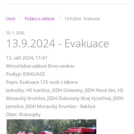
/
/
Úvod
Požáry a události
13.9.2024 - Evakuace
10. 1. 2026
13.9.2024 - Evakuace
13. září 2024, 11:41
Mimořádná událost Brno-venkov
Podtyp: EVAKUACE
Popis: Evakuace 125 osob z tábora
Jednotky: HS Ivančice, JSDH Oslavany, JSDH Nová Ves, HS
Moravský Krumlov, JSDH Dukovany (Kraj Vysočina), JSDH
Jamolice, JSDH Moravský Krumlov - Rakšice
Obec: Biskoupky