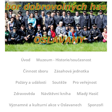
Úvod
Muzeum - Historie/současnost
Činnost sboru
Zásahová jednotka
Požáry a události
Soutěže
Pro veřejnost
Zdravověda
Návštěvní kniha
Mladý Hasič
Významné a kulturní akce v Oslavanech
Sponzoři