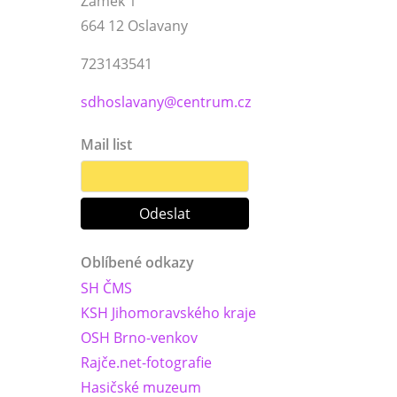
Zámek 1
664 12 Oslavany
723143541
sdhoslavany@centrum.cz
Mail list
Oblíbené odkazy
SH ČMS
KSH Jihomoravského kraje
OSH Brno-venkov
Rajče.net-fotografie
Hasičské muzeum