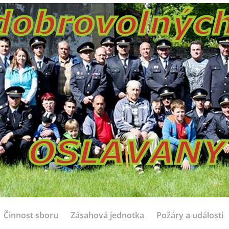
Činnost sboru
Zásahová jednotka
Požáry a události