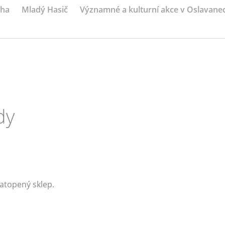
iha
Mladý Hasič
Významné a kulturní akce v Oslavane
dy
atopený sklep.