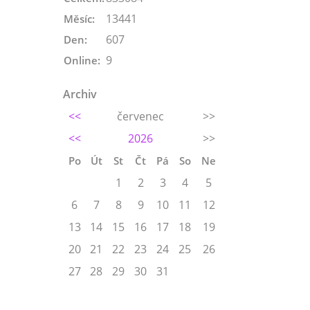
13441
Měsíc:
607
Den:
9
Online:
Archiv
<<
červenec
>>
<<
2026
>>
Po
Út
St
Čt
Pá
So
Ne
1
2
3
4
5
6
7
8
9
10
11
12
13
14
15
16
17
18
19
20
21
22
23
24
25
26
27
28
29
30
31