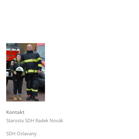
Kontakt
Starosta SDH Radek Novák
SDH Oslavany