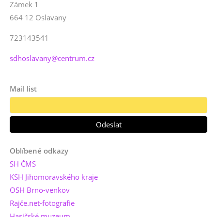
Zámek 1
664 12 Oslavany
723143541
sdhoslavany@centrum.cz
Mail list
Oblíbené odkazy
SH ČMS
KSH Jihomoravského kraje
OSH Brno-venkov
Rajče.net-fotografie
Hasičské muzeum