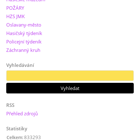
POŽÁRY
HZS JMK
Oslavany-město
Hasičský týdeník
Policejní týdeník
Záchranný kruh
Vyhledávání
RSS
Přehled zdrojů
Statistiky
833293
Celkem: