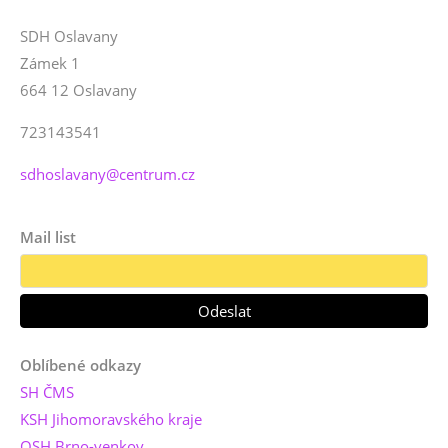
SDH Oslavany
Zámek 1
664 12 Oslavany
723143541
sdhoslavany@centrum.cz
Mail list
Oblíbené odkazy
SH ČMS
KSH Jihomoravského kraje
OSH Brno-venkov