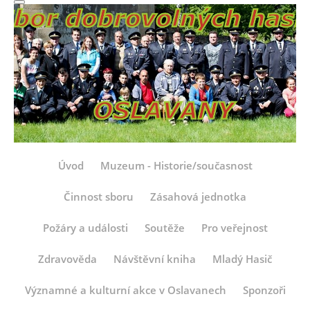
Úvod
Muzeum - Historie/současnost
Činnost sboru
Zásahová jednotka
Požáry a události
Soutěže
Pro veřejnost
Zdravověda
Návštěvní kniha
Mladý Hasič
Významné a kulturní akce v Oslavanech
Sponzoři