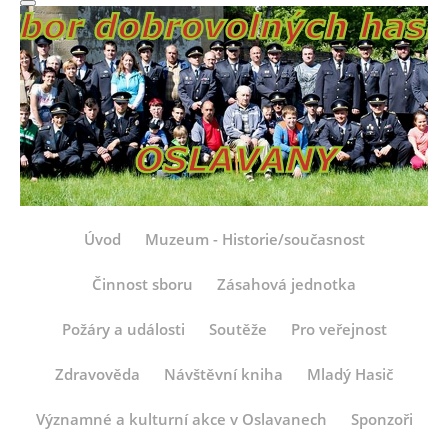
Úvod
Muzeum - Historie/současnost
Činnost sboru
Zásahová jednotka
Požáry a události
Soutěže
Pro veřejnost
Zdravověda
Návštěvní kniha
Mladý Hasič
Významné a kulturní akce v Oslavanech
Sponzoři