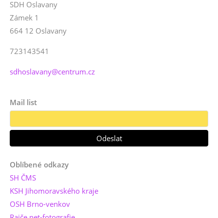
SDH Oslavany
Zámek 1
664 12 Oslavany
723143541
sdhoslavany@centrum.cz
Mail list
Oblíbené odkazy
SH ČMS
KSH Jihomoravského kraje
OSH Brno-venkov
Rajče.net-fotografie