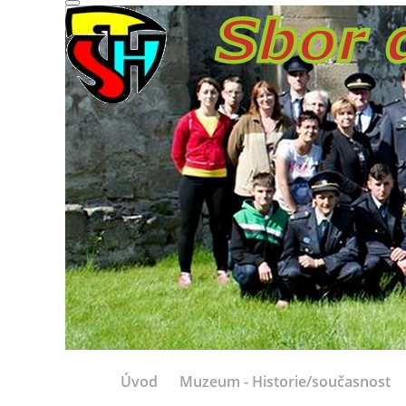
Úvod
Muzeum - Historie/současnost