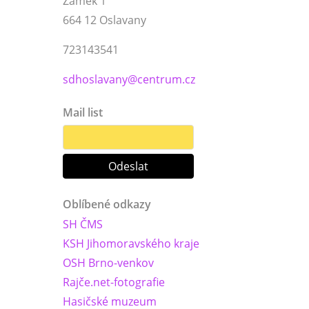
Zámek 1
664 12 Oslavany
723143541
sdhoslavany@centrum.cz
Mail list
Oblíbené odkazy
SH ČMS
KSH Jihomoravského kraje
OSH Brno-venkov
Rajče.net-fotografie
Hasičské muzeum