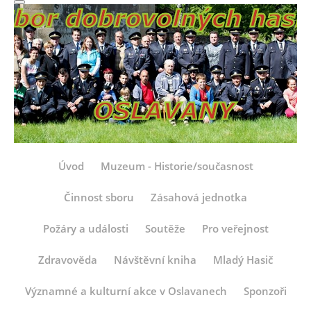
Úvod
Muzeum - Historie/současnost
Činnost sboru
Zásahová jednotka
Požáry a události
Soutěže
Pro veřejnost
Zdravověda
Návštěvní kniha
Mladý Hasič
Významné a kulturní akce v Oslavanech
Sponzoři