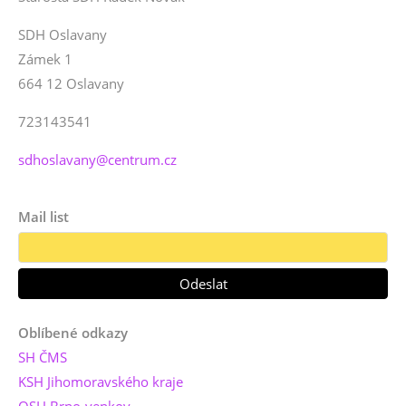
SDH Oslavany
Zámek 1
664 12 Oslavany
723143541
sdhoslavany@centrum.cz
Mail list
Oblíbené odkazy
SH ČMS
KSH Jihomoravského kraje
OSH Brno-venkov