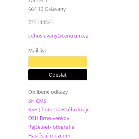
Zámek 1
664 12 Oslavany
723143541
sdhoslavany@centrum.cz
Mail list
Oblíbené odkazy
SH ČMS
KSH Jihomoravského kraje
OSH Brno-venkov
Rajče.net-fotografie
Hasičské muzeum