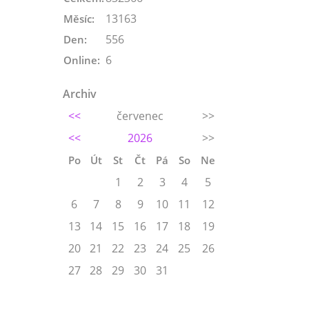
13163
Měsíc:
556
Den:
6
Online:
Archiv
<<
červenec
>>
<<
2026
>>
Po
Út
St
Čt
Pá
So
Ne
1
2
3
4
5
6
7
8
9
10
11
12
13
14
15
16
17
18
19
20
21
22
23
24
25
26
27
28
29
30
31