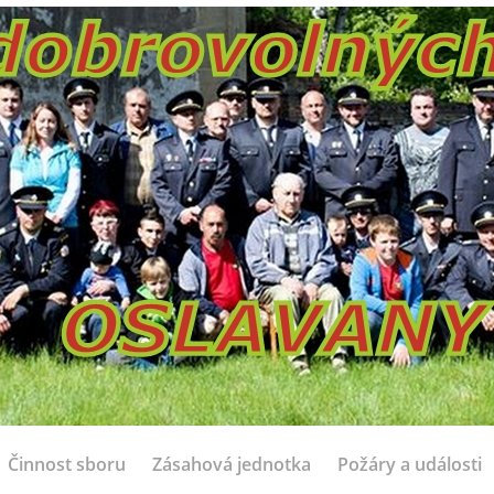
Činnost sboru
Zásahová jednotka
Požáry a události