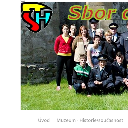
Úvod
Muzeum - Historie/současnost