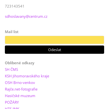
723143541
sdhoslavany@centrum.cz
Mail list
Oblíbené odkazy
SH ČMS
KSH Jihomoravského kraje
OSH Brno-venkov
Rajče.net-fotografie
Hasičské muzeum
POŽÁRY
HZS JMK