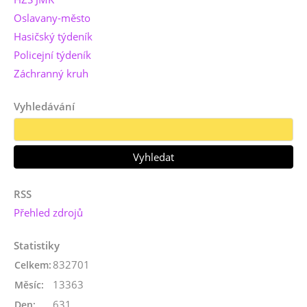
Oslavany-město
Hasičský týdeník
Policejní týdeník
Záchranný kruh
Vyhledávání
RSS
Přehled zdrojů
Statistiky
832701
Celkem:
13363
Měsíc:
631
Den: