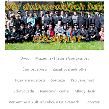
Úvod
Muzeum - Historie/současnost
Činnost sboru
Zásahová jednotka
Požáry a události
Soutěže
Pro veřejnost
Zdravověda
Návštěvní kniha
Mladý Hasič
Významné a kulturní akce v Oslavanech
Sponzoři