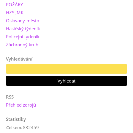
POŽÁRY
HZS JMK
Oslavany-město
Hasičský týdeník
Policejní týdeník
Záchranný kruh
Vyhledávání
RSS
Přehled zdrojů
Statistiky
832459
Celkem: