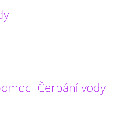
dy
pomoc- Čerpání vody