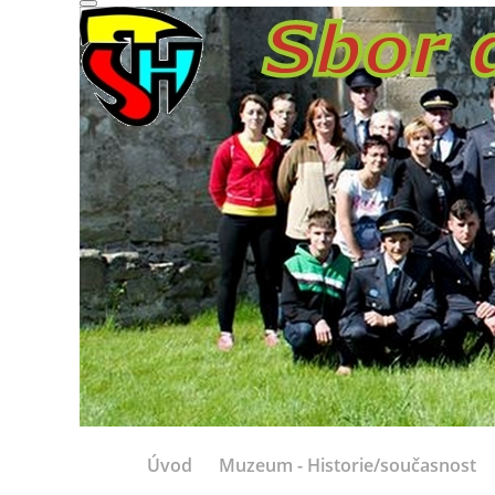
Úvod
Muzeum - Historie/současnost