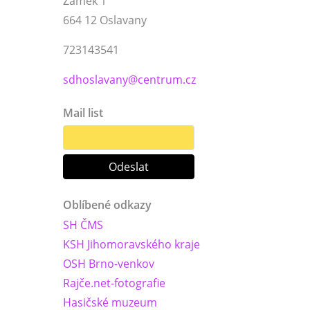
Zámek 1
664 12 Oslavany
723143541
sdhoslavany@centrum.cz
Mail list
Oblíbené odkazy
SH ČMS
KSH Jihomoravského kraje
OSH Brno-venkov
Rajče.net-fotografie
Hasičské muzeum