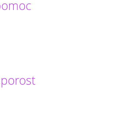
 pomoc
 porost