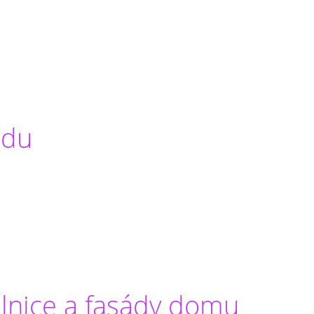
adu
lnice a fasády domu