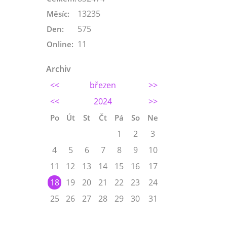
13235
Měsíc:
575
Den:
11
Online:
Archiv
<<
březen
>>
<<
2024
>>
Po
Út
St
Čt
Pá
So
Ne
1
2
3
4
5
6
7
8
9
10
11
12
13
14
15
16
17
18
19
20
21
22
23
24
25
26
27
28
29
30
31