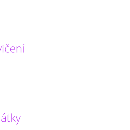
ičení
átky