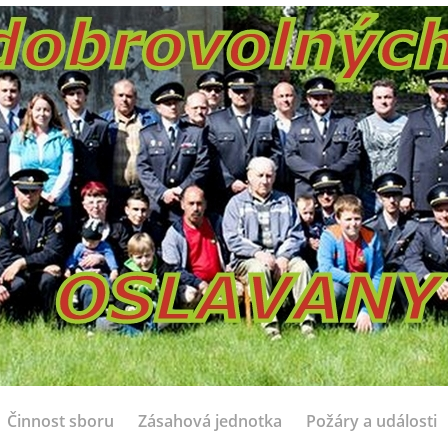
Činnost sboru
Zásahová jednotka
Požáry a události