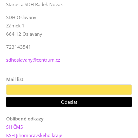
Starosta SDH Radek Novák
SDH Oslavany
Zámek 1
664 12 Oslavany
723143541
sdhoslavany@centrum.cz
Mail list
Oblíbené odkazy
SH ČMS
KSH Jihomoravského kraje