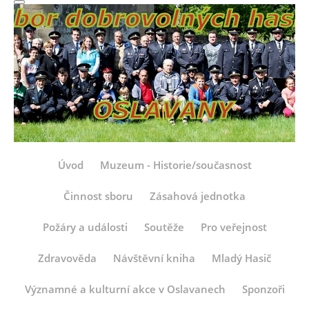
Úvod
Muzeum - Historie/současnost
Činnost sboru
Zásahová jednotka
Požáry a události
Soutěže
Pro veřejnost
Zdravověda
Návštěvní kniha
Mladý Hasič
Významné a kulturní akce v Oslavanech
Sponzoři